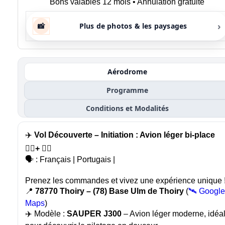
Bons valables 12 mois • Annulation gratuite
›
📸
Plus de photos & les paysages
Aérodrome
Programme
Conditions et Modalités
✈️
Vol Découverte – Initiation : Avion léger bi-place
🙍‍♂️+ 🧑‍✈️
🗣️ : Français | Portugais |
Prenez les commandes et vivez une expérience unique 
📍
78770 Thoiry – (78) Base Ulm de Thoiry
(
🛰️ Google
Maps
)
✈️ Modèle :
SAUPER J300
– Avion léger moderne, idéa