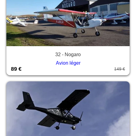
32 - Nogaro
Avion léger
89 €
149 €