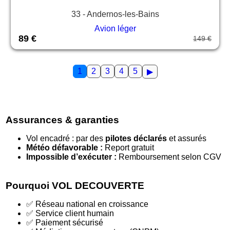
33 - Andernos-les-Bains
Avion léger
89 €
149 €
1
2
3
4
5
▶
Assurances & garanties
Vol encadré : par des
pilotes déclarés
et assurés
Météo défavorable :
Report gratuit
Impossible d’exécuter :
Remboursement selon CGV
Pourquoi VOL DECOUVERTE
✅ Réseau national en croissance
✅ Service client humain
✅ Paiement sécurisé