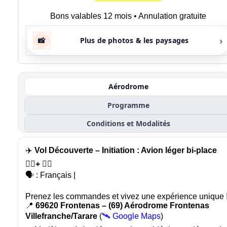
Bons valables 12 mois • Annulation gratuite
›
📸
Plus de photos & les paysages
Aérodrome
Programme
Conditions et Modalités
✈️
Vol Découverte – Initiation : Avion léger bi-place
🙍‍♂️+ 🧑‍✈️
🗣️ : Français |
Prenez les commandes et vivez une expérience unique 
📍
69620 Frontenas – (69) Aérodrome Frontenas
Villefranche/Tarare
(
🛰️ Google Maps
)