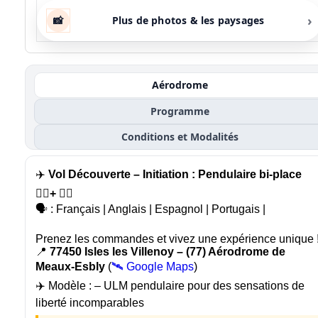
›
📸
Plus de photos & les paysages
Aérodrome
Programme
Conditions et Modalités
✈️
Vol Découverte – Initiation : Pendulaire bi-place
🙍‍♂️+ 🧑‍✈️
🗣️ : Français | Anglais | Espagnol | Portugais |
Prenez les commandes et vivez une expérience unique 
📍
77450 Isles les Villenoy – (77) Aérodrome de
Meaux-Esbly
(
🛰️ Google Maps
)
✈️ Modèle :
– ULM pendulaire pour des sensations de
liberté incomparables