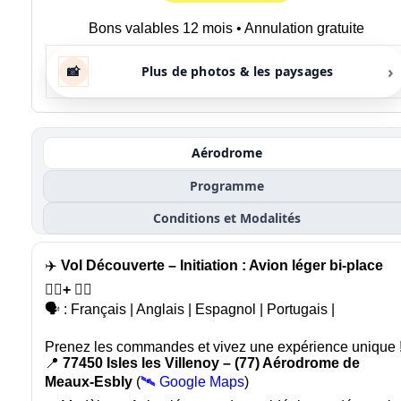
Bons valables 12 mois • Annulation gratuite
›
📸
Plus de photos & les paysages
Aérodrome
Programme
Conditions et Modalités
✈️
Vol Découverte – Initiation : Avion léger bi-place
🙍‍♂️+ 🧑‍✈️
🗣️ : Français | Anglais | Espagnol | Portugais |
Prenez les commandes et vivez une expérience unique 
📍
77450 Isles les Villenoy – (77) Aérodrome de
Meaux-Esbly
(
🛰️ Google Maps
)