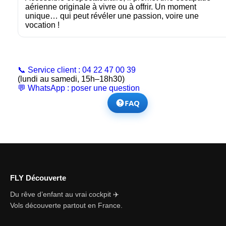
aérienne originale à vivre ou à offrir. Un moment
unique… qui peut révéler une passion, voire une
vocation !
📞 Service client : 04 22 47 00 39
(lundi au samedi, 15h–18h30)
💬 WhatsApp : poser une question
FAQ
FLY Découverte
Du rêve d’enfant au vrai cockpit ✈️
Vols découverte partout en France.