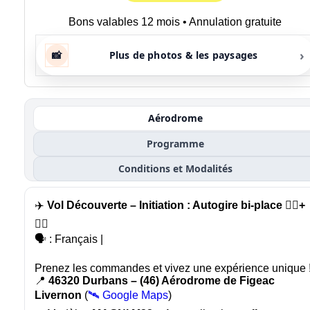
Bons valables 12 mois • Annulation gratuite
›
📸
Plus de photos & les paysages
Aérodrome
Programme
Conditions et Modalités
✈️
Vol Découverte – Initiation : Autogire bi-place 🙍‍♂️+
🧑‍✈️
🗣️ : Français |
Prenez les commandes et vivez une expérience unique 
📍
46320 Durbans – (46) Aérodrome de Figeac
Livernon
(
🛰️ Google Maps
)