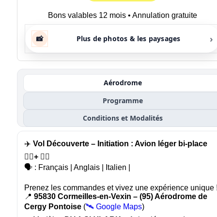
Bons valables 12 mois • Annulation gratuite
›
📸
Plus de photos & les paysages
Aérodrome
Programme
Conditions et Modalités
✈️
Vol Découverte – Initiation : Avion léger bi-place
🙍‍♂️+ 🧑‍✈️
🗣️ : Français | Anglais | Italien |
Prenez les commandes et vivez une expérience unique 
📍
95830 Cormeilles-en-Vexin – (95) Aérodrome de
Cergy Pontoise
(
🛰️ Google Maps
)