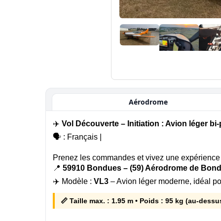
Aérodrome
✈️
Vol Découverte – Initiation : Avion léger bi-pla
🗣️ : Français |
Prenez les commandes et vivez une expérience 
📍
59910 Bondues – (59) Aérodrome de Bon
✈️ Modèle :
VL3
– Avion léger moderne, idéal po
📏 Taille max. : 1.95 m • Poids : 95 kg (au-dess