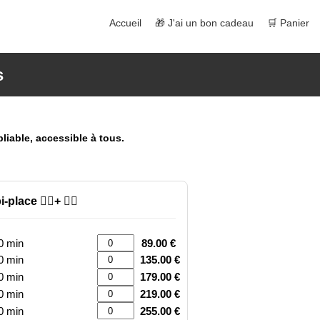
Accueil
🎁 J'ai un bon cadeau
🛒 Panier
s
liable, accessible à tous.
place 🙍‍♂️+ 🧑‍✈️
20 min
89.00 €
30 min
135.00 €
40 min
179.00 €
50 min
219.00 €
60 min
255.00 €