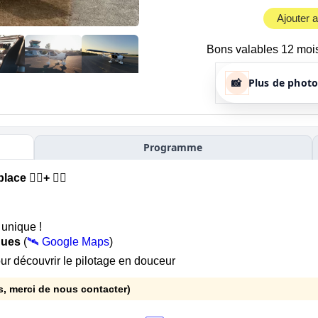
Ajouter 
Bons valables 12 mois
📸
Plus de photo
Programme
ce 🙍‍♂️+ 🧑‍✈️
unique !
dues
(
🛰️ Google Maps
)
ur découvrir le pilotage en douceur
us, merci de nous contacter)