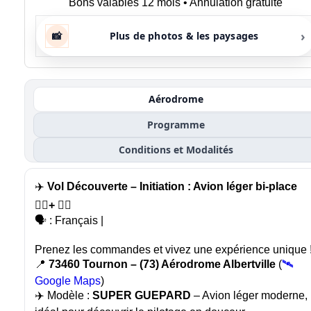
Bons valables 12 mois • Annulation gratuite
›
📸
Plus de photos & les paysages
Aérodrome
Programme
Conditions et Modalités
✈️
Vol Découverte – Initiation : Avion léger bi-place
🙍‍♂️+ 🧑‍✈️
🗣️ : Français |
Prenez les commandes et vivez une expérience unique 
📍
73460 Tournon – (73) Aérodrome Albertville
(
🛰️
Google Maps
)
✈️ Modèle :
SUPER GUEPARD
– Avion léger moderne,